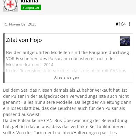
knama
Supporter
#164
15. November 2025
Zitat von Hojo
Bei den aufgeführten Modellen sind die Baujahre durchweg
VOR Erscheinen des Pulsar; am nächsten ist noch der
Movano dran mit -2014.
In der Rezension steht verkürzt, dass die nicht mit CANbus
zusammenarbeiten.
Alles anzeigen
Ich habe also eher Zweifel, dass die am Pulsar ohne größere
Tricks arbeiten würden.
Bei dem Set, das Nissan damals als Zubehör verkauft hat, ist
der Pulsar in der aufgedruckten Verwendungsliste auch nicht
Ciao
genannt - alles nur ältere Modelle. Da liegt der Anleitung dann
Hojo
ein loses Blatt bei, das die Leuchten auch für den Pulsar als
passend ausweist.
Da der Pulsar keine CAN-Bus-Überwachung der Beleuchtung
hat, geh ich davon aus, dass das verlinkte Set funktionieren
sollte. Von der Form der Leuchten/Halterungen passt es