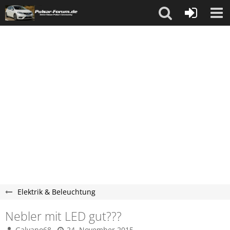
Elektrik & Beleuchtung
Nebler mit LED gut???
Galvano68
24. November 2015