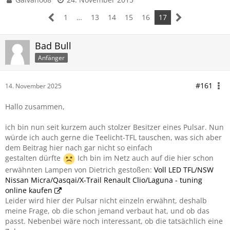
1
…
13
14
15
16
17
Bad Bull
Anfänger
#161
14. November 2025
Hallo zusammen,
ich bin nun seit kurzem auch stolzer Besitzer eines Pulsar. Nun
würde ich auch gerne die Teelicht-TFL tauschen, was sich aber
dem Beitrag hier nach gar nicht so einfach
gestalten dürfte
Ich bin im Netz auch auf die hier schon
erwähnten Lampen von Dietrich gestoßen:
Voll LED TFL/NSW
Nissan Micra/Qasqai/X-Trail Renault Clio/Laguna - tuning
online kaufen
Leider wird hier der Pulsar nicht einzeln erwähnt, deshalb
meine Frage, ob die schon jemand verbaut hat, und ob das
passt. Nebenbei wäre noch interessant, ob die tatsächlich eine