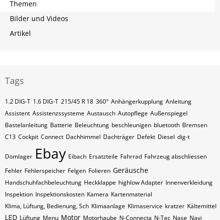
Themen
Bilder und Videos
Artikel
Tags
1.2 DIG-T
1.6 DIG-T
215/45 R 18
360°
Anhängerkupplung
Anleitung
Assistent
Assistenzssysteme
Austausch
Autopflege
Außenspiegel
Bastelanleitung
Batterie
Beleuchtung
beschleunigen
bluetooth
Bremsen
C13
Cockpit
Connect
Dachhimmel
Dachträger
Defekt
Diesel
dig-t
Ebay
Domlager
Eibach
Ersatzteile
Fahrrad
Fahrzeug abschliessen
Geräusche
Fehler
Fehlerspeicher
Felgen
Folieren
Handschuhfachbeleuchtung
Heckklappe
highlow Adapter
Innenverkleidung
Inspektion
Inspektionskosten
Kamera
Kartenmaterial
Klima, Lüftung, Bedienung, Sch
Klimaanlage
Klimaservice
kratzer
Kältemittel
LED
Motor
Lüftung
Menu
Motorhaube
N-Connecta
N-Tec
Nase
Navi