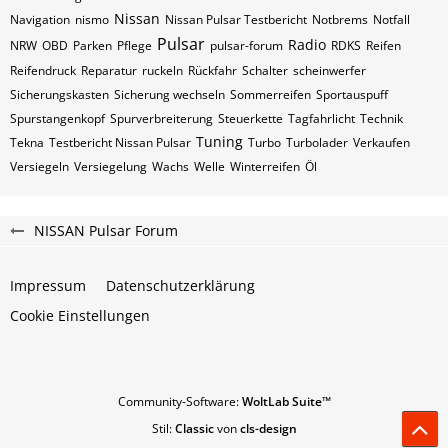
Nissan
Navigation
nismo
Nissan Pulsar Testbericht
Notbrems
Notfall
Pulsar
Radio
NRW
OBD
Parken
Pflege
pulsar-forum
RDKS
Reifen
Reifendruck
Reparatur
ruckeln
Rückfahr
Schalter
scheinwerfer
Sicherungskasten
Sicherung wechseln
Sommerreifen
Sportauspuff
Spurstangenkopf
Spurverbreiterung
Steuerkette
Tagfahrlicht
Technik
Tuning
Tekna
Testbericht Nissan Pulsar
Turbo
Turbolader
Verkaufen
Versiegeln
Versiegelung
Wachs
Welle
Winterreifen
Öl
NISSAN Pulsar Forum
Impressum
Datenschutzerklärung
Cookie Einstellungen
Community-Software:
WoltLab Suite™
Stil:
Classic
von
cls-design