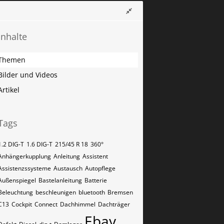
Inhalte
Themen
Bilder und Videos
Artikel
Tags
1.2 DIG-T
1.6 DIG-T
215/45 R 18
360°
Anhängerkupplung
Anleitung
Assistent
Assistenzssysteme
Austausch
Autopflege
Außenspiegel
Bastelanleitung
Batterie
Beleuchtung
beschleunigen
bluetooth
Bremsen
C13
Cockpit
Connect
Dachhimmel
Dachträger
Ebay