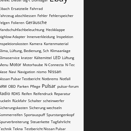
Defekt
Diesel
dig-t
Domlager
Eibach
Ersatzteile
Fahrrad
Fahrzeug abschliessen
Fehler
Fehlerspeicher
Geräusche
Felgen
Folieren
Handschuhfachbeleuchtung
Heckklappe
highlow Adapter
Innenverkleidung
Inspektion
Inspektionskosten
Kamera
Kartenmaterial
Klima, Lüftung, Bedienung, Sch
Klimaanlage
LED
Klimaservice
kratzer
Kältemittel
Lüftung
Motor
Menu
Motorhaube
N-Connecta
N-Tec
Nissan
Nase
Navi
Navigation
nismo
Nissan Pulsar Testbericht
Notbrems
Notfall
Pulsar
NRW
OBD
Parken
Pflege
pulsar-forum
Radio
RDKS
Reifen
Reifendruck
Reparatur
ruckeln
Rückfahr
Schalter
scheinwerfer
Sicherungskasten
Sicherung wechseln
Sommerreifen
Sportauspuff
Spurstangenkopf
Spurverbreiterung
Steuerkette
Tagfahrlicht
Technik
Tekna
Testbericht Nissan Pulsar