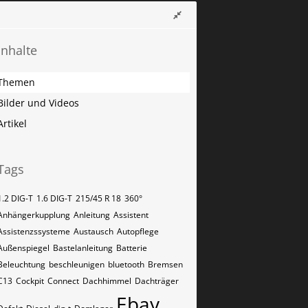
Inhalte
Themen
Bilder und Videos
Artikel
Tags
1.2 DIG-T
1.6 DIG-T
215/45 R 18
360°
Anhängerkupplung
Anleitung
Assistent
Assistenzssysteme
Austausch
Autopflege
Außenspiegel
Bastelanleitung
Batterie
Beleuchtung
beschleunigen
bluetooth
Bremsen
C13
Cockpit
Connect
Dachhimmel
Dachträger
Ebay