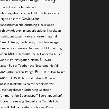
Defekt
Diesel
dig-t
Domlager
Eibach
Ersatzteile
Fahrrad
Fahrzeug abschliessen
Fehler
Fehlerspeicher
Geräusche
Felgen
Folieren
Handschuhfachbeleuchtung
Heckklappe
highlow Adapter
Innenverkleidung
Inspektion
Inspektionskosten
Kamera
Kartenmaterial
Klima, Lüftung, Bedienung, Sch
Klimaanlage
LED
Klimaservice
kratzer
Kältemittel
Lüftung
Motor
Menu
Motorhaube
N-Connecta
N-Tec
Nissan
Nase
Navi
Navigation
nismo
Nissan Pulsar Testbericht
Notbrems
Notfall
Pulsar
NRW
OBD
Parken
Pflege
pulsar-forum
Radio
RDKS
Reifen
Reifendruck
Reparatur
ruckeln
Rückfahr
Schalter
scheinwerfer
Sicherungskasten
Sicherung wechseln
Sommerreifen
Sportauspuff
Spurstangenkopf
Spurverbreiterung
Steuerkette
Tagfahrlicht
Technik
Tekna
Testbericht Nissan Pulsar