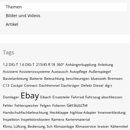
Themen
Bilder und Videos
Artikel
Tags
1.2 DIG-T
1.6 DIG-T
215/45 R 18
360°
Anhängerkupplung
Anleitung
Assistent
Assistenzssysteme
Austausch
Autopflege
Außenspiegel
Bastelanleitung
Batterie
Beleuchtung
beschleunigen
bluetooth
Bremsen
C13
Cockpit
Connect
Dachhimmel
Dachträger
Defekt
Diesel
dig-t
Ebay
Domlager
Eibach
Ersatzteile
Fahrrad
Fahrzeug abschliessen
Geräusche
Fehler
Fehlerspeicher
Felgen
Folieren
Handschuhfachbeleuchtung
Heckklappe
highlow Adapter
Innenverkleidung
Inspektion
Inspektionskosten
Kamera
Kartenmaterial
Klima, Lüftung, Bedienung, Sch
Klimaanlage
Klimaservice
kratzer
Kältemittel