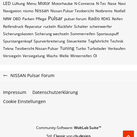
LED
Motor
Lüftung
Menu
Motorhaube
N-Connecta
N-Tec
Nase
Navi
Nissan
Navigation
nismo
Nissan Pulsar Testbericht
Notbrems
Notfall
Pulsar
Radio
NRW
OBD
Parken
Pflege
pulsar-forum
RDKS
Reifen
Reifendruck
Reparatur
ruckeln
Rückfahr
Schalter
scheinwerfer
Sicherungskasten
Sicherung wechseln
Sommerreifen
Sportauspuff
Spurstangenkopf
Spurverbreiterung
Steuerkette
Tagfahrlicht
Technik
Tuning
Tekna
Testbericht Nissan Pulsar
Turbo
Turbolader
Verkaufen
Versiegeln
Versiegelung
Wachs
Welle
Winterreifen
Öl
NISSAN Pulsar Forum
Impressum
Datenschutzerklärung
Cookie Einstellungen
Community-Software:
WoltLab Suite™
Stil:
Classic
von
cls-design