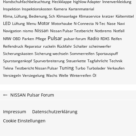
Handschuhfachbeleuchtung
Heckklappe
highlow Adapter
Innenverkleidung
Inspektion
Inspektionskosten
Kamera
Kartenmaterial
Klima, Lüftung, Bedienung, Sch
Klimaanlage
Klimaservice
kratzer
Kältemittel
LED
Motor
Lüftung
Menu
Motorhaube
N-Connecta
N-Tec
Nase
Navi
Nissan
Navigation
nismo
Nissan Pulsar Testbericht
Notbrems
Notfall
Pulsar
Radio
NRW
OBD
Parken
Pflege
pulsar-forum
RDKS
Reifen
Reifendruck
Reparatur
ruckeln
Rückfahr
Schalter
scheinwerfer
Sicherungskasten
Sicherung wechseln
Sommerreifen
Sportauspuff
Spurstangenkopf
Spurverbreiterung
Steuerkette
Tagfahrlicht
Technik
Tuning
Tekna
Testbericht Nissan Pulsar
Turbo
Turbolader
Verkaufen
Versiegeln
Versiegelung
Wachs
Welle
Winterreifen
Öl
NISSAN Pulsar Forum
Impressum
Datenschutzerklärung
Cookie Einstellungen