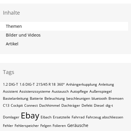
Inhalte
Themen
Bilder und Videos
Artikel
Tags
1.2 DIG-T
1.6 DIG-T
215/45 R 18
360°
Anhängerkupplung
Anleitung
Assistent
Assistenzssysteme
Austausch
Autopflege
Außenspiegel
Bastelanleitung
Batterie
Beleuchtung
beschleunigen
bluetooth
Bremsen
C13
Cockpit
Connect
Dachhimmel
Dachträger
Defekt
Diesel
dig-t
Ebay
Domlager
Eibach
Ersatzteile
Fahrrad
Fahrzeug abschliessen
Geräusche
Fehler
Fehlerspeicher
Felgen
Folieren