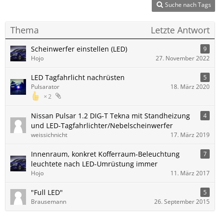
Suche nach Tags
Thema
Letzte Antwort
Scheinwerfer einstellen (LED)
9
Hojo
27. November 2022
LED Tagfahrlicht nachrüsten
5
Pulsarator
18. März 2020
2
Nissan Pulsar 1.2 DIG-T Tekna mit Standheizung
4
und LED-Tagfahrlichter/Nebelscheinwerfer
weissichnicht
17. März 2019
Innenraum, konkret Kofferraum-Beleuchtung
7
leuchtete nach LED-Umrüstung immer
Hojo
11. März 2017
"Full LED"
5
Brausemann
26. September 2015