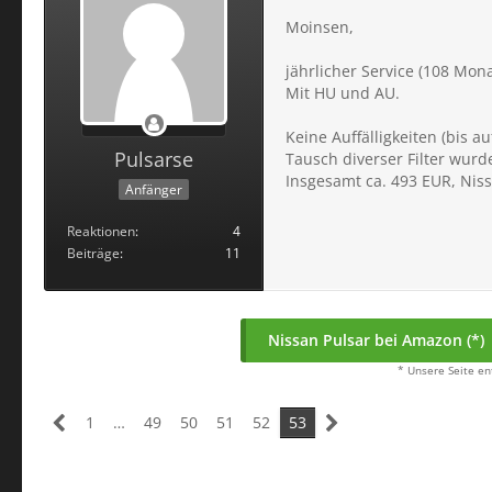
Moinsen,
jährlicher Service (108 Mon
Mit HU und AU.
Keine Auffälligkeiten (bis 
Pulsarse
Tausch diverser Filter wurd
Insgesamt ca. 493 EUR, Nis
Anfänger
Reaktionen
4
Beiträge
11
Nissan Pulsar bei Amazon (*)
* Unsere Seite en
1
…
49
50
51
52
53