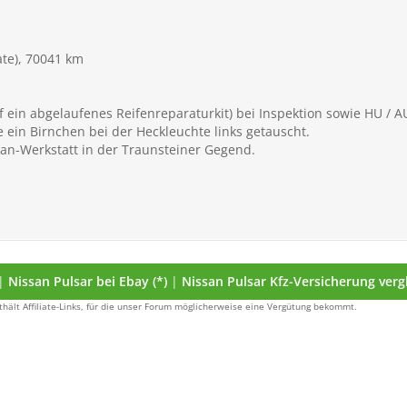
ate), 70041 km
auf ein abgelaufenes Reifenreparaturkit) bei Inspektion sowie HU /
e ein Birnchen bei der Heckleuchte links getauscht.
san-Werkstatt in der Traunsteiner Gegend.
|
Nissan Pulsar bei Ebay (*)
|
Nissan Pulsar Kfz-Versicherung vergl
thält Affiliate-Links, für die unser Forum möglicherweise eine Vergütung bekommt.