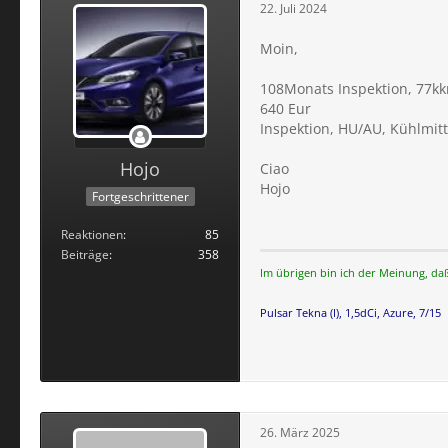
22. Juli 2024
Moin,
108Monats Inspektion, 77k
640 Eur
Inspektion, HU/AU, Kühlmitt
Hojo
Ciao
Hojo
Fortgeschrittener
Reaktionen
85
Beiträge
358
Im übrigen bin ich der Meinung, da
Pulsar Tekna (I), 1,5dCi, Azure, 7/15
26. März 2025