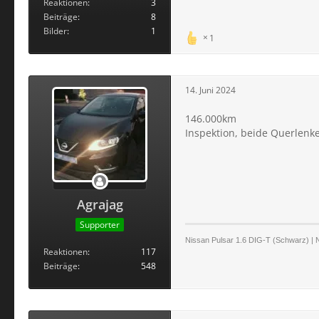
Reaktionen
3
Beiträge
8
Bilder
1
1
14. Juni 2024
146.000km
Inspektion, beide Querlenke
Agrajag
Supporter
Nissan Pulsar 1.6 DIG-T (Schwarz) | 
Reaktionen
117
Beiträge
548