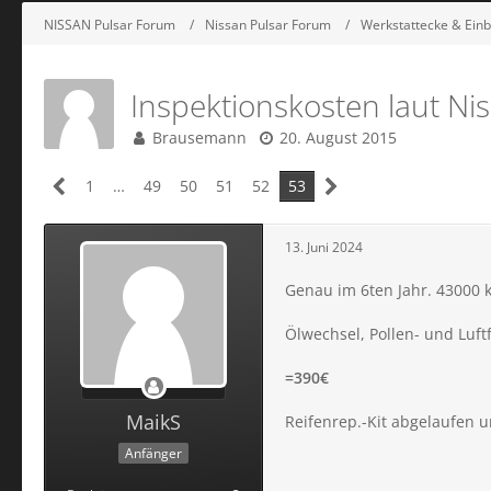
NISSAN Pulsar Forum
Nissan Pulsar Forum
Werkstattecke & Einb
Inspektionskosten laut Ni
Brausemann
20. August 2015
1
…
49
50
51
52
53
13. Juni 2024
Genau im 6ten Jahr. 43000 
Ölwechsel, Pollen- und Luftf
=390€
MaikS
Reifenrep.-Kit abgelaufen
Anfänger