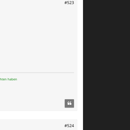
#523
chten haben
#524