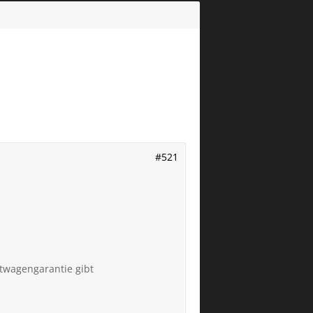
#521
twagengarantie gibt