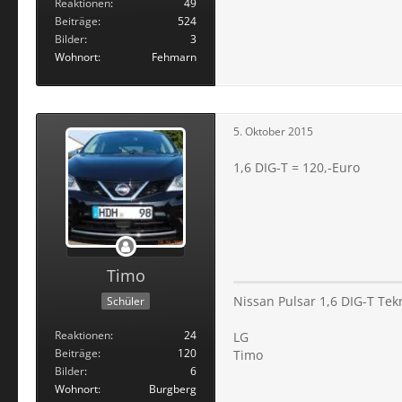
Reaktionen
49
Beiträge
524
Bilder
3
Wohnort
Fehmarn
5. Oktober 2015
1,6 DIG-T = 120,-Euro
Timo
Nissan Pulsar 1,6 DIG-T Te
Schüler
Reaktionen
24
LG
Beiträge
120
Timo
Bilder
6
Wohnort
Burgberg