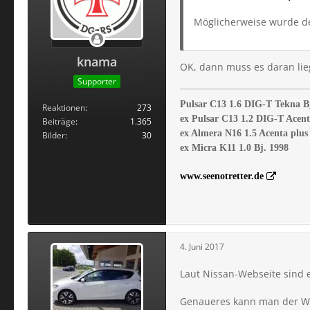
Möglicherweise wurde d
knama
OK, dann muss es daran lie
Supporter
Pulsar C13 1.6 DIG-T Tekna B
Reaktionen
273
ex Pulsar C13 1.2 DIG-T Acent
Beiträge
1.365
ex Almera N16 1.5 Acenta plus 
Bilder
30
ex Micra K11 1.0 Bj. 1998
www.seenotretter.de
4. Juni 2017
Laut Nissan-Webseite sind 
Genaueres kann man der We