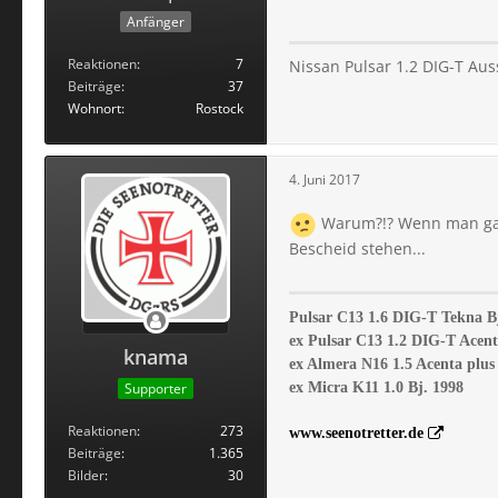
Anfänger
Reaktionen
7
Nissan Pulsar 1.2 DIG-T Aus
Beiträge
37
Wohnort
Rostock
4. Juni 2017
Warum?!? Wenn man ga
Bescheid stehen...
Pulsar C13 1.6 DIG-T Tekna B
ex Pulsar C13 1.2 DIG-T Acent
knama
ex Almera N16 1.5 Acenta plus 
Supporter
ex Micra K11 1.0 Bj. 1998
Reaktionen
273
www.seenotretter.de
Beiträge
1.365
Bilder
30