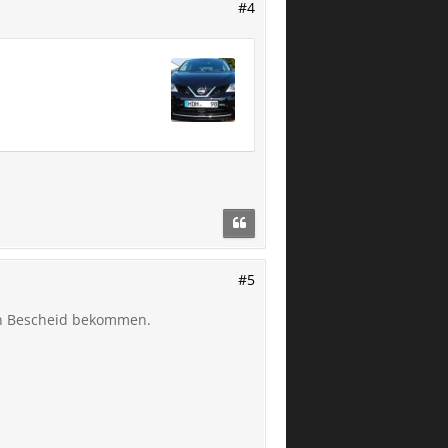
#4
#5
en Bescheid bekommen.