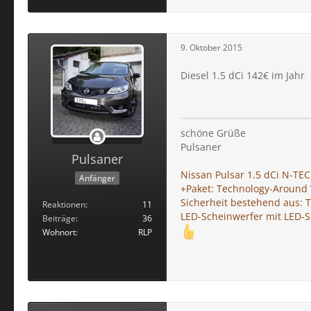
9. Oktober 2015
Diesel 1.5 dCi 142€ im Jahr
schöne Grüße
Pulsaner
Pulsaner
Nissan Pulsar 1.5 dCi N-TE
Anfänger
+Paket: Technology-Around V
Sicherheit bestehend aus: 
Reaktionen
11
LED-Scheinwerfer mit LED-S
Beiträge
36
Wohnort
RLP