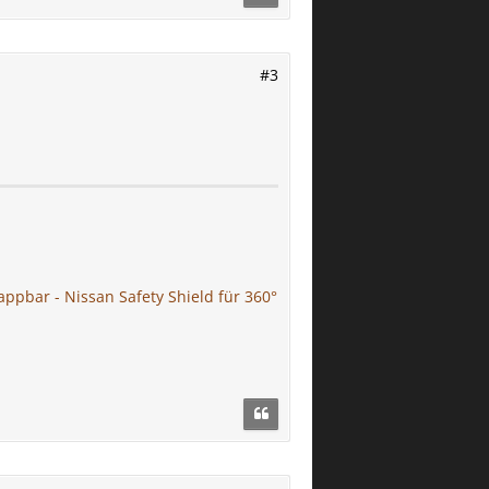
#3
ppbar - Nissan Safety Shield für 360°