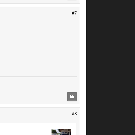
#7
#8