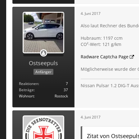
4. Juni 2017
Also laut Rechner des Bund
Hubraum: 1197 ccm
CO²-Wert: 121 g/km
Radware Captcha Page
Ostseepuls
Möglicherweise wurde der 
Anfänger
Reaktionen
7
Nissan Pulsar 1.2 DIG-T Aus
Beiträge
37
Wohnort
Rostock
4. Juni 2017
Zitat von Ostseepul