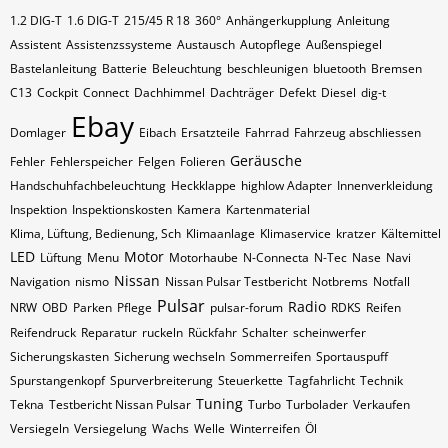
1.2 DIG-T
1.6 DIG-T
215/45 R 18
360°
Anhängerkupplung
Anleitung
Assistent
Assistenzssysteme
Austausch
Autopflege
Außenspiegel
Bastelanleitung
Batterie
Beleuchtung
beschleunigen
bluetooth
Bremsen
C13
Cockpit
Connect
Dachhimmel
Dachträger
Defekt
Diesel
dig-t
Ebay
Domlager
Eibach
Ersatzteile
Fahrrad
Fahrzeug abschliessen
Geräusche
Fehler
Fehlerspeicher
Felgen
Folieren
Handschuhfachbeleuchtung
Heckklappe
highlow Adapter
Innenverkleidung
Inspektion
Inspektionskosten
Kamera
Kartenmaterial
Klima, Lüftung, Bedienung, Sch
Klimaanlage
Klimaservice
kratzer
Kältemittel
LED
Motor
Lüftung
Menu
Motorhaube
N-Connecta
N-Tec
Nase
Navi
Nissan
Navigation
nismo
Nissan Pulsar Testbericht
Notbrems
Notfall
Pulsar
Radio
NRW
OBD
Parken
Pflege
pulsar-forum
RDKS
Reifen
Reifendruck
Reparatur
ruckeln
Rückfahr
Schalter
scheinwerfer
Sicherungskasten
Sicherung wechseln
Sommerreifen
Sportauspuff
Spurstangenkopf
Spurverbreiterung
Steuerkette
Tagfahrlicht
Technik
Tuning
Tekna
Testbericht Nissan Pulsar
Turbo
Turbolader
Verkaufen
Versiegeln
Versiegelung
Wachs
Welle
Winterreifen
Öl