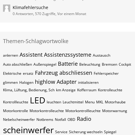
Klimafehlersuche
0 Antworten, 570 Zugriffe, Vor einem Monat
Themen-Schlagwortwolke
Assistent
Assistenzssysteme
anlernen
Austausch
Batterie
Auto abschließen
Außenspiegel
Beleuchtung
Bremsen
Cockpit
Fahrzeug abschliessen
Elektrische
ersatz
Fehlerspeicher
highlow Adapter
glimmen
Halogen
initialisieren
Klima, Lüftung, Bedienung, Sch
km Anzeige
Kofferraum
Kontrolleuchte
LED
Kontrollleuchte
leuchten
Leuchtmittel
Menu
MKL
Motorhaube
Motorkontrolle
Motorkontrolleuchte
Motorkontrollleuchte
Motorwarnung
Radio
Nebelscheinwerfer
Notbrems
Notfall
OBD
scheinwerfer
Service
Sicherung wechseln
Spiegel