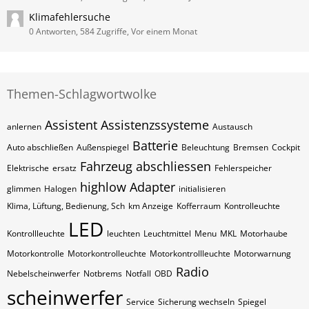
Klimafehlersuche
0 Antworten, 584 Zugriffe, Vor einem Monat
Themen-Schlagwortwolke
Assistent
Assistenzssysteme
anlernen
Austausch
Batterie
Auto abschließen
Außenspiegel
Beleuchtung
Bremsen
Cockpit
Fahrzeug abschliessen
Elektrische
ersatz
Fehlerspeicher
highlow Adapter
glimmen
Halogen
initialisieren
Klima, Lüftung, Bedienung, Sch
km Anzeige
Kofferraum
Kontrolleuchte
LED
Kontrollleuchte
leuchten
Leuchtmittel
Menu
MKL
Motorhaube
Motorkontrolle
Motorkontrolleuchte
Motorkontrollleuchte
Motorwarnung
Radio
Nebelscheinwerfer
Notbrems
Notfall
OBD
scheinwerfer
Service
Sicherung wechseln
Spiegel