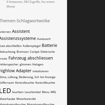
0 Antworten, 583 Zugriffe, Vor einem
Monat
Themen-Schlagwortwolke
Assistent
anlernen
Assistenzssysteme
Austausch
Batterie
Auto abschließen
Außenspiegel
Beleuchtung
Bremsen
Cockpit
Elektrische
Fahrzeug abschliessen
ersatz
Fehlerspeicher
glimmen
Halogen
highlow Adapter
initialisieren
Klima, Lüftung, Bedienung, Sch
km Anzeige
Kofferraum
Kontrolleuchte
Kontrollleuchte
LED
leuchten
Leuchtmittel
Menu
MKL
Motorhaube
Motorkontrolle
Motorkontrolleuchte
Motorkontrollleuchte