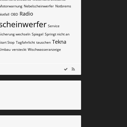
Motorwarnung
Nebelscheinwerfer
Notbrems
Radio
Notfall
OBD
scheinwerfer
Service
Sicherung wechseln
Spiegel
Springt nicht an
Tekna
Start Stop
Tagfahrlicht
tauschen
Umbau
versteckt
Wischwasseranzeige
m